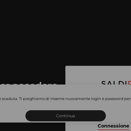
per accedere
e vendite
è scaduta. Ti preghiamo di inserire nuovamente login e password per 
Iscriviti o connettiti al 
vate
sho
Continua
Connessione