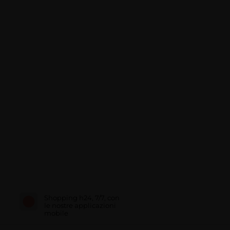
Shopping h24, 7/7, con
le nostre applicazioni
mobile