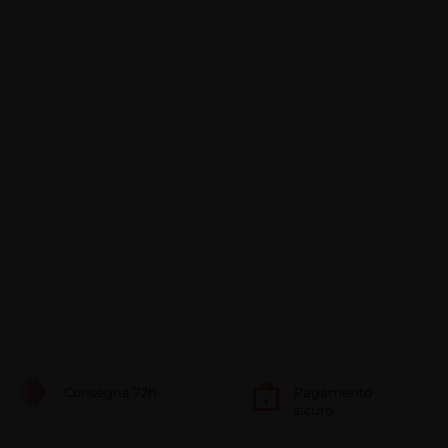
Consegna 72h
Pagamento
sicuro