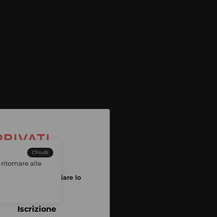
Chiudi
ritornare alle
tuo account per iniziare lo
pping
Iscrizione