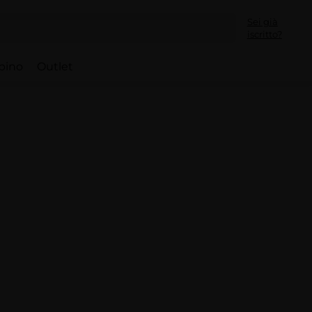
Sei già
iscritto?
bino
Outlet