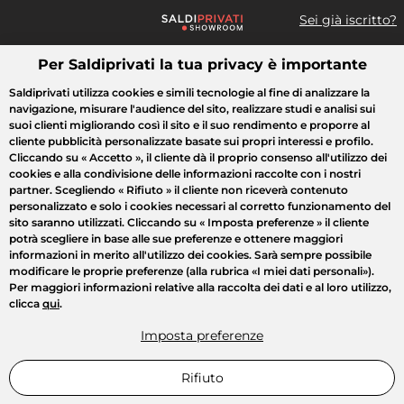
Sei già iscritto?
Per Saldiprivati la tua privacy è importante
Cosa cerchi?
Saldiprivati utilizza cookies e simili tecnologie al fine di analizzare la
navigazione, misurare l'audience del sito, realizzare studi e analisi sui
Tutte le vendite
Moda
Casa
Bellezza
Elettrodomestici
suoi clienti migliorando così il sito e il suo rendimento e proporre al
cliente pubblicità personalizzate basate sui propri interessi e profilo.
Cliccando su
« Accetto »
, il cliente dà il proprio consenso all'utilizzo dei
cookies e alla condivisione delle informazioni raccolte con i nostri
partner. Scegliendo
« Rifiuto »
il cliente non riceverà contenuto
personalizzato e solo i cookies necessari al corretto funzionamento del
sito saranno utilizzati. Cliccando su
« Imposta preferenze »
il cliente
potrà scegliere in base alle sue preferenze e ottenere maggiori
informazioni in merito all'utilizzo dei cookies. Sarà sempre possibile
modificare le proprie preferenze (alla rubrica «I miei dati personali»).
Per maggiori informazioni relative alla raccolta dei dati e al loro utilizzo,
clicca
qui
.
Imposta preferenze
Rifiuto