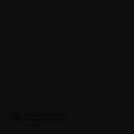
Shopping h24, 7/7, con
le nostre applicazioni
mobile