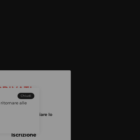
Chiudi
ritornare alle
tuo account per iniziare lo
pping
Iscrizione