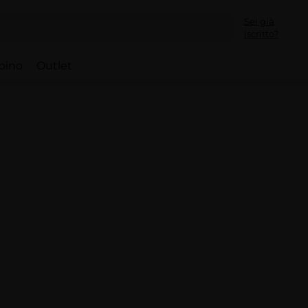
Sei già
iscritto?
bino
Outlet