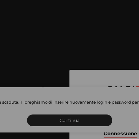
per accedere
e vendite
è scaduta. Ti preghiamo di inserire nuovamente login e password per 
Iscriviti o connettiti al 
vate
sho
Continua
Connessione