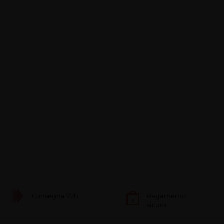
Consegna 72h
Pagamento
sicuro