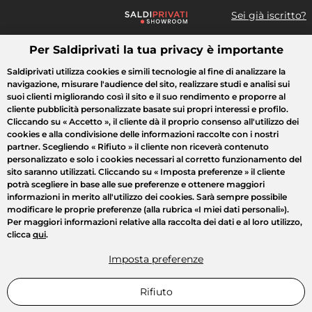
Sei già iscritto?
Per Saldiprivati la tua privacy è importante
Cosa cerchi?
Saldiprivati utilizza cookies e simili tecnologie al fine di analizzare la
navigazione, misurare l'audience del sito, realizzare studi e analisi sui
Tutte le vendite
Moda
Casa
Bellezza
Elettrodomestici
suoi clienti migliorando così il sito e il suo rendimento e proporre al
cliente pubblicità personalizzate basate sui propri interessi e profilo.
Cliccando su
« Accetto »
, il cliente dà il proprio consenso all'utilizzo dei
cookies e alla condivisione delle informazioni raccolte con i nostri
partner. Scegliendo
« Rifiuto »
il cliente non riceverà contenuto
personalizzato e solo i cookies necessari al corretto funzionamento del
sito saranno utilizzati. Cliccando su
« Imposta preferenze »
il cliente
potrà scegliere in base alle sue preferenze e ottenere maggiori
informazioni in merito all'utilizzo dei cookies. Sarà sempre possibile
modificare le proprie preferenze (alla rubrica «I miei dati personali»).
Per maggiori informazioni relative alla raccolta dei dati e al loro utilizzo,
clicca
qui
.
Imposta preferenze
Rifiuto