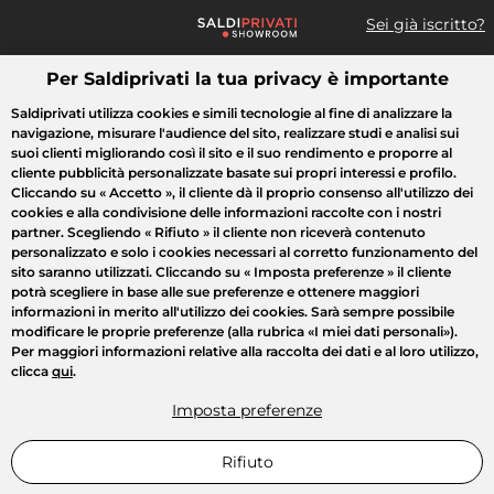
Sei già iscritto?
Per Saldiprivati la tua privacy è importante
Cosa cerchi?
Saldiprivati utilizza cookies e simili tecnologie al fine di analizzare la
navigazione, misurare l'audience del sito, realizzare studi e analisi sui
Tutte le vendite
Moda
Casa
Bellezza
Elettrodomestici
suoi clienti migliorando così il sito e il suo rendimento e proporre al
cliente pubblicità personalizzate basate sui propri interessi e profilo.
Cliccando su
« Accetto »
, il cliente dà il proprio consenso all'utilizzo dei
cookies e alla condivisione delle informazioni raccolte con i nostri
partner. Scegliendo
« Rifiuto »
il cliente non riceverà contenuto
personalizzato e solo i cookies necessari al corretto funzionamento del
sito saranno utilizzati. Cliccando su
« Imposta preferenze »
il cliente
potrà scegliere in base alle sue preferenze e ottenere maggiori
informazioni in merito all'utilizzo dei cookies. Sarà sempre possibile
modificare le proprie preferenze (alla rubrica «I miei dati personali»).
Per maggiori informazioni relative alla raccolta dei dati e al loro utilizzo,
clicca
qui
.
Imposta preferenze
Rifiuto