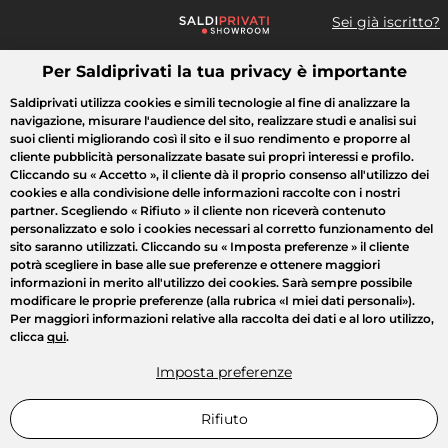
Sei già iscritto?
Per Saldiprivati la tua privacy è importante
Cosa cerchi?
Saldiprivati utilizza cookies e simili tecnologie al fine di analizzare la
navigazione, misurare l'audience del sito, realizzare studi e analisi sui
Tutte le vendite
Moda
Casa
Bellezza
Elettrodomestici
suoi clienti migliorando così il sito e il suo rendimento e proporre al
cliente pubblicità personalizzate basate sui propri interessi e profilo.
Cliccando su
« Accetto »
, il cliente dà il proprio consenso all'utilizzo dei
cookies e alla condivisione delle informazioni raccolte con i nostri
partner. Scegliendo
« Rifiuto »
il cliente non riceverà contenuto
personalizzato e solo i cookies necessari al corretto funzionamento del
sito saranno utilizzati. Cliccando su
« Imposta preferenze »
il cliente
potrà scegliere in base alle sue preferenze e ottenere maggiori
informazioni in merito all'utilizzo dei cookies. Sarà sempre possibile
modificare le proprie preferenze (alla rubrica «I miei dati personali»).
Per maggiori informazioni relative alla raccolta dei dati e al loro utilizzo,
clicca
qui
.
Imposta preferenze
Rifiuto