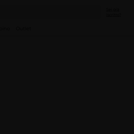
Sei già
iscritto?
bino
Outlet