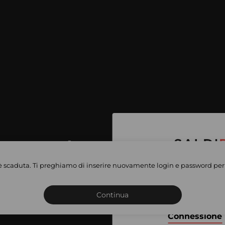
per accedere
e vendite
è scaduta. Ti preghiamo di inserire nuovamente login e password per 
Iscriviti o connettiti al 
vate
sho
Continua
Connessione