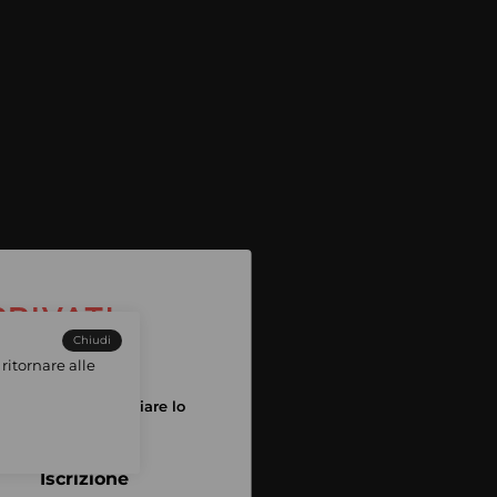
Chiudi
ritornare alle
tuo account per iniziare lo
pping
Iscrizione