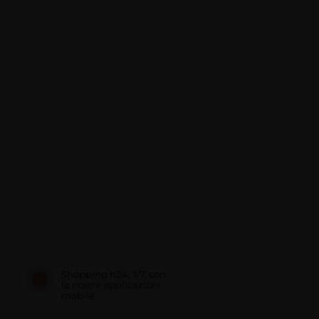
Shopping h24, 7/7, con
le nostre applicazioni
mobile