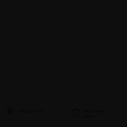
Consegna 72h
Pagamento
sicuro