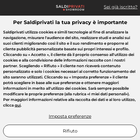
Sei già iscritto?
Per Saldiprivati la tua privacy è importante
Cosa cerchi?
Saldiprivati utilizza cookies e simili tecnologie al fine di analizzare la
navigazione, misurare l'audience del sito, realizzare studi e analisi sui
Tutte le vendite
Moda
Casa
Bellezza
Elettrodomestici
suoi clienti migliorando così il sito e il suo rendimento e proporre al
cliente pubblicità personalizzate basate sui propri interessi e profilo.
Cliccando su
« Accetto »
, il cliente dà il proprio consenso all'utilizzo dei
cookies e alla condivisione delle informazioni raccolte con i nostri
partner. Scegliendo
« Rifiuto »
il cliente non riceverà contenuto
personalizzato e solo i cookies necessari al corretto funzionamento del
sito saranno utilizzati. Cliccando su
« Imposta preferenze »
il cliente
potrà scegliere in base alle sue preferenze e ottenere maggiori
informazioni in merito all'utilizzo dei cookies. Sarà sempre possibile
modificare le proprie preferenze (alla rubrica «I miei dati personali»).
Per maggiori informazioni relative alla raccolta dei dati e al loro utilizzo,
clicca
qui
.
Imposta preferenze
Rifiuto