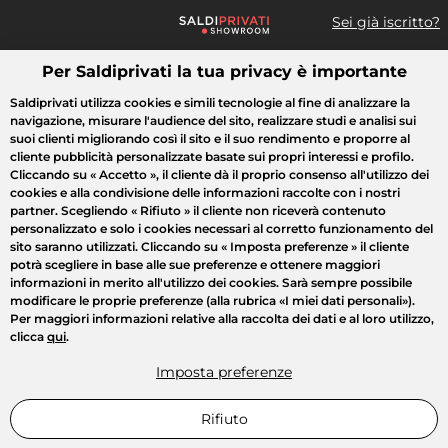
Sei già iscritto?
Per Saldiprivati la tua privacy è importante
Cosa cerchi?
Saldiprivati utilizza cookies e simili tecnologie al fine di analizzare la
navigazione, misurare l'audience del sito, realizzare studi e analisi sui
Tutte le vendite
Moda
Casa
Bellezza
Elettrodomestici
suoi clienti migliorando così il sito e il suo rendimento e proporre al
cliente pubblicità personalizzate basate sui propri interessi e profilo.
Cliccando su
« Accetto »
, il cliente dà il proprio consenso all'utilizzo dei
cookies e alla condivisione delle informazioni raccolte con i nostri
partner. Scegliendo
« Rifiuto »
il cliente non riceverà contenuto
personalizzato e solo i cookies necessari al corretto funzionamento del
sito saranno utilizzati. Cliccando su
« Imposta preferenze »
il cliente
potrà scegliere in base alle sue preferenze e ottenere maggiori
informazioni in merito all'utilizzo dei cookies. Sarà sempre possibile
modificare le proprie preferenze (alla rubrica «I miei dati personali»).
Per maggiori informazioni relative alla raccolta dei dati e al loro utilizzo,
clicca
qui
.
Imposta preferenze
Rifiuto