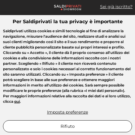
Sei già iscritto?
Per Saldiprivati la tua privacy è importante
Cosa cerchi?
Saldiprivati utilizza cookies e simili tecnologie al fine di analizzare la
navigazione, misurare l'audience del sito, realizzare studi e analisi sui
Tutte le vendite
Moda
Casa
Bellezza
Elettrodomestici
suoi clienti migliorando così il sito e il suo rendimento e proporre al
cliente pubblicità personalizzate basate sui propri interessi e profilo.
Cliccando su
« Accetto »
, il cliente dà il proprio consenso all'utilizzo dei
cookies e alla condivisione delle informazioni raccolte con i nostri
partner. Scegliendo
« Rifiuto »
il cliente non riceverà contenuto
personalizzato e solo i cookies necessari al corretto funzionamento del
sito saranno utilizzati. Cliccando su
« Imposta preferenze »
il cliente
potrà scegliere in base alle sue preferenze e ottenere maggiori
informazioni in merito all'utilizzo dei cookies. Sarà sempre possibile
modificare le proprie preferenze (alla rubrica «I miei dati personali»).
Per maggiori informazioni relative alla raccolta dei dati e al loro utilizzo,
clicca
qui
.
Imposta preferenze
Rifiuto