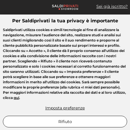
Sei già iscritto?
Per Saldiprivati la tua privacy è importante
Cosa cerchi?
Saldiprivati utilizza cookies e simili tecnologie al fine di analizzare la
navigazione, misurare l'audience del sito, realizzare studi e analisi sui
Tutte le vendite
Moda
Casa
Bellezza
Elettrodomestici
suoi clienti migliorando così il sito e il suo rendimento e proporre al
cliente pubblicità personalizzate basate sui propri interessi e profilo.
Cliccando su
« Accetto »
, il cliente dà il proprio consenso all'utilizzo dei
cookies e alla condivisione delle informazioni raccolte con i nostri
partner. Scegliendo
« Rifiuto »
il cliente non riceverà contenuto
personalizzato e solo i cookies necessari al corretto funzionamento del
sito saranno utilizzati. Cliccando su
« Imposta preferenze »
il cliente
potrà scegliere in base alle sue preferenze e ottenere maggiori
informazioni in merito all'utilizzo dei cookies. Sarà sempre possibile
modificare le proprie preferenze (alla rubrica «I miei dati personali»).
Per maggiori informazioni relative alla raccolta dei dati e al loro utilizzo,
clicca
qui
.
Imposta preferenze
Rifiuto