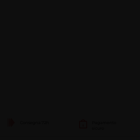
Consegna 72h
Pagamento
sicuro