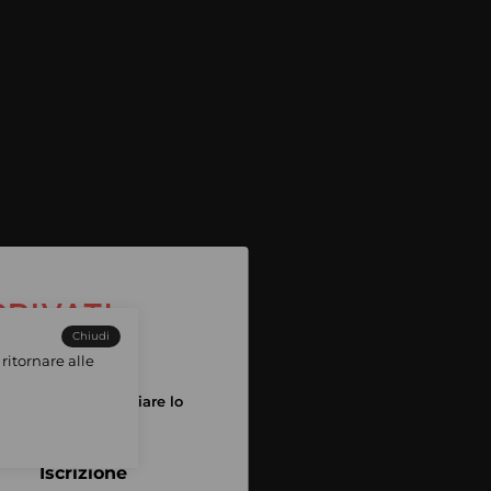
Chiudi
ritornare alle
tuo account per iniziare lo
pping
Iscrizione