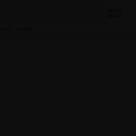
Sei già
iscritto?
bino
Outlet