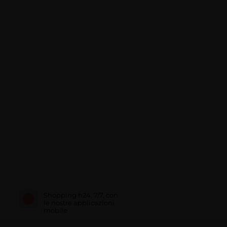
Shopping h24, 7/7, con
le nostre applicazioni
mobile