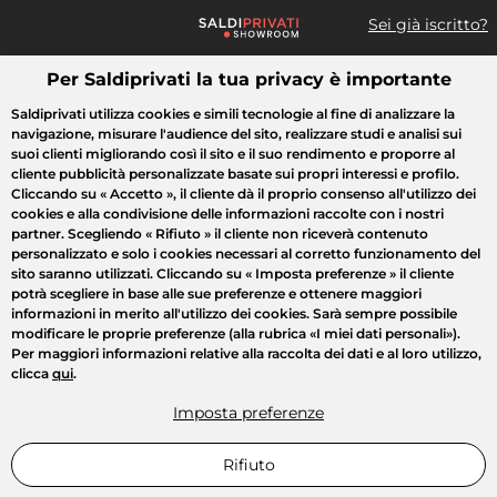
Sei già iscritto?
Per Saldiprivati la tua privacy è importante
Cosa cerchi?
Saldiprivati utilizza cookies e simili tecnologie al fine di analizzare la
navigazione, misurare l'audience del sito, realizzare studi e analisi sui
Tutte le vendite
Moda
Casa
Bellezza
Elettrodomestici
suoi clienti migliorando così il sito e il suo rendimento e proporre al
cliente pubblicità personalizzate basate sui propri interessi e profilo.
Cliccando su
« Accetto »
, il cliente dà il proprio consenso all'utilizzo dei
cookies e alla condivisione delle informazioni raccolte con i nostri
partner. Scegliendo
« Rifiuto »
il cliente non riceverà contenuto
personalizzato e solo i cookies necessari al corretto funzionamento del
sito saranno utilizzati. Cliccando su
« Imposta preferenze »
il cliente
potrà scegliere in base alle sue preferenze e ottenere maggiori
informazioni in merito all'utilizzo dei cookies. Sarà sempre possibile
modificare le proprie preferenze (alla rubrica «I miei dati personali»).
Per maggiori informazioni relative alla raccolta dei dati e al loro utilizzo,
clicca
qui
.
Imposta preferenze
Rifiuto