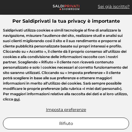
Sei già iscritto?
Per Saldiprivati la tua privacy è importante
Cosa cerchi?
Saldiprivati utilizza cookies e simili tecnologie al fine di analizzare la
navigazione, misurare l'audience del sito, realizzare studi e analisi sui
Tutte le vendite
Moda
Casa
Bellezza
Elettrodomestici
suoi clienti migliorando così il sito e il suo rendimento e proporre al
cliente pubblicità personalizzate basate sui propri interessi e profilo.
Cliccando su
« Accetto »
, il cliente dà il proprio consenso all'utilizzo dei
cookies e alla condivisione delle informazioni raccolte con i nostri
partner. Scegliendo
« Rifiuto »
il cliente non riceverà contenuto
personalizzato e solo i cookies necessari al corretto funzionamento del
sito saranno utilizzati. Cliccando su
« Imposta preferenze »
il cliente
potrà scegliere in base alle sue preferenze e ottenere maggiori
informazioni in merito all'utilizzo dei cookies. Sarà sempre possibile
modificare le proprie preferenze (alla rubrica «I miei dati personali»).
Per maggiori informazioni relative alla raccolta dei dati e al loro utilizzo,
clicca
qui
.
Imposta preferenze
Rifiuto