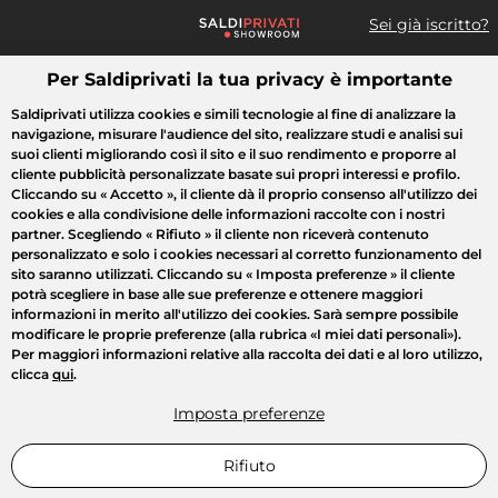
Sei già iscritto?
Per Saldiprivati la tua privacy è importante
Cosa cerchi?
Saldiprivati utilizza cookies e simili tecnologie al fine di analizzare la
navigazione, misurare l'audience del sito, realizzare studi e analisi sui
Tutte le vendite
Moda
Casa
Bellezza
Elettrodomestici
suoi clienti migliorando così il sito e il suo rendimento e proporre al
cliente pubblicità personalizzate basate sui propri interessi e profilo.
Cliccando su
« Accetto »
, il cliente dà il proprio consenso all'utilizzo dei
cookies e alla condivisione delle informazioni raccolte con i nostri
partner. Scegliendo
« Rifiuto »
il cliente non riceverà contenuto
personalizzato e solo i cookies necessari al corretto funzionamento del
sito saranno utilizzati. Cliccando su
« Imposta preferenze »
il cliente
potrà scegliere in base alle sue preferenze e ottenere maggiori
informazioni in merito all'utilizzo dei cookies. Sarà sempre possibile
modificare le proprie preferenze (alla rubrica «I miei dati personali»).
Per maggiori informazioni relative alla raccolta dei dati e al loro utilizzo,
clicca
qui
.
Imposta preferenze
Rifiuto