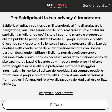
Sei già iscritto?
Per Saldiprivati la tua privacy è importante
Cosa cerchi?
Saldiprivati utilizza cookies e simili tecnologie al fine di analizzare la
navigazione, misurare l'audience del sito, realizzare studi e analisi sui
Tutte le vendite
Moda
Casa
Bellezza
Elettrodomestici
suoi clienti migliorando così il sito e il suo rendimento e proporre al
cliente pubblicità personalizzate basate sui propri interessi e profilo.
Cliccando su
« Accetto »
, il cliente dà il proprio consenso all'utilizzo dei
cookies e alla condivisione delle informazioni raccolte con i nostri
partner. Scegliendo
« Rifiuto »
il cliente non riceverà contenuto
personalizzato e solo i cookies necessari al corretto funzionamento del
sito saranno utilizzati. Cliccando su
« Imposta preferenze »
il cliente
potrà scegliere in base alle sue preferenze e ottenere maggiori
informazioni in merito all'utilizzo dei cookies. Sarà sempre possibile
modificare le proprie preferenze (alla rubrica «I miei dati personali»).
Per maggiori informazioni relative alla raccolta dei dati e al loro utilizzo,
clicca
qui
.
Imposta preferenze
Rifiuto