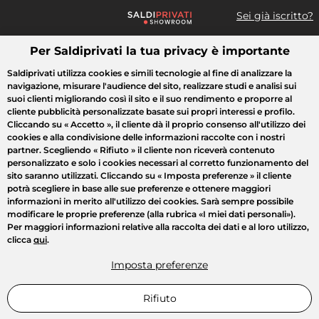
Sei già iscritto?
Per Saldiprivati la tua privacy è importante
Cosa cerchi?
Saldiprivati utilizza cookies e simili tecnologie al fine di analizzare la
navigazione, misurare l'audience del sito, realizzare studi e analisi sui
Tutte le vendite
Moda
Casa
Bellezza
Elettrodomestici
suoi clienti migliorando così il sito e il suo rendimento e proporre al
cliente pubblicità personalizzate basate sui propri interessi e profilo.
Cliccando su
« Accetto »
, il cliente dà il proprio consenso all'utilizzo dei
cookies e alla condivisione delle informazioni raccolte con i nostri
partner. Scegliendo
« Rifiuto »
il cliente non riceverà contenuto
personalizzato e solo i cookies necessari al corretto funzionamento del
sito saranno utilizzati. Cliccando su
« Imposta preferenze »
il cliente
potrà scegliere in base alle sue preferenze e ottenere maggiori
informazioni in merito all'utilizzo dei cookies. Sarà sempre possibile
modificare le proprie preferenze (alla rubrica «I miei dati personali»).
Per maggiori informazioni relative alla raccolta dei dati e al loro utilizzo,
clicca
qui
.
Imposta preferenze
Rifiuto