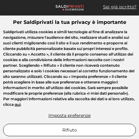
Sei già iscritto?
Per Saldiprivati la tua privacy è importante
Cosa cerchi?
Saldiprivati utilizza cookies e simili tecnologie al fine di analizzare la
navigazione, misurare l'audience del sito, realizzare studi e analisi sui
Tutte le vendite
Moda
Casa
Bellezza
Elettrodomestici
suoi clienti migliorando così il sito e il suo rendimento e proporre al
cliente pubblicità personalizzate basate sui propri interessi e profilo.
Cliccando su
« Accetto »
, il cliente dà il proprio consenso all'utilizzo dei
cookies e alla condivisione delle informazioni raccolte con i nostri
partner. Scegliendo
« Rifiuto »
il cliente non riceverà contenuto
personalizzato e solo i cookies necessari al corretto funzionamento del
sito saranno utilizzati. Cliccando su
« Imposta preferenze »
il cliente
potrà scegliere in base alle sue preferenze e ottenere maggiori
informazioni in merito all'utilizzo dei cookies. Sarà sempre possibile
modificare le proprie preferenze (alla rubrica «I miei dati personali»).
Per maggiori informazioni relative alla raccolta dei dati e al loro utilizzo,
clicca
qui
.
Imposta preferenze
Rifiuto