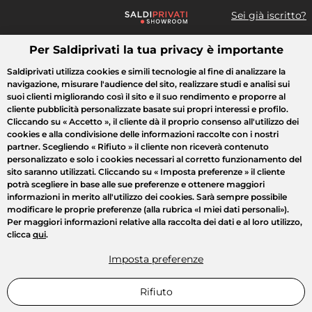
Sei già iscritto?
Per Saldiprivati la tua privacy è importante
Cosa cerchi?
Saldiprivati utilizza cookies e simili tecnologie al fine di analizzare la
navigazione, misurare l'audience del sito, realizzare studi e analisi sui
Tutte le vendite
Moda
Casa
Bellezza
Elettrodomestici
suoi clienti migliorando così il sito e il suo rendimento e proporre al
cliente pubblicità personalizzate basate sui propri interessi e profilo.
Cliccando su
« Accetto »
, il cliente dà il proprio consenso all'utilizzo dei
cookies e alla condivisione delle informazioni raccolte con i nostri
partner. Scegliendo
« Rifiuto »
il cliente non riceverà contenuto
personalizzato e solo i cookies necessari al corretto funzionamento del
sito saranno utilizzati. Cliccando su
« Imposta preferenze »
il cliente
potrà scegliere in base alle sue preferenze e ottenere maggiori
informazioni in merito all'utilizzo dei cookies. Sarà sempre possibile
modificare le proprie preferenze (alla rubrica «I miei dati personali»).
Per maggiori informazioni relative alla raccolta dei dati e al loro utilizzo,
clicca
qui
.
Imposta preferenze
Rifiuto