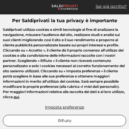
Sei già iscritto?
Per Saldiprivati la tua privacy è importante
Cosa cerchi?
Saldiprivati utilizza cookies e simili tecnologie al fine di analizzare la
navigazione, misurare l'audience del sito, realizzare studi e analisi sui
Tutte le vendite
Moda
Casa
Bellezza
Elettrodomestici
suoi clienti migliorando così il sito e il suo rendimento e proporre al
cliente pubblicità personalizzate basate sui propri interessi e profilo.
Cliccando su
« Accetto »
, il cliente dà il proprio consenso all'utilizzo dei
cookies e alla condivisione delle informazioni raccolte con i nostri
partner. Scegliendo
« Rifiuto »
il cliente non riceverà contenuto
personalizzato e solo i cookies necessari al corretto funzionamento del
sito saranno utilizzati. Cliccando su
« Imposta preferenze »
il cliente
potrà scegliere in base alle sue preferenze e ottenere maggiori
informazioni in merito all'utilizzo dei cookies. Sarà sempre possibile
modificare le proprie preferenze (alla rubrica «I miei dati personali»).
Per maggiori informazioni relative alla raccolta dei dati e al loro utilizzo,
clicca
qui
.
Imposta preferenze
Rifiuto