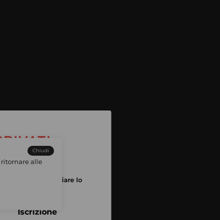
Chiudi
ritornare alle
tuo account per iniziare lo
pping
Iscrizione