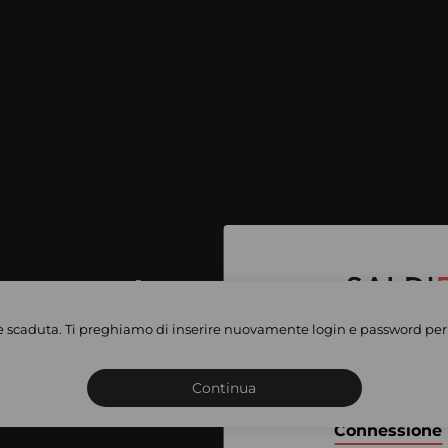
per accedere
e vendite
è scaduta. Ti preghiamo di inserire nuovamente login e password per 
Iscriviti o connettiti al 
vate
sho
Continua
Connessione