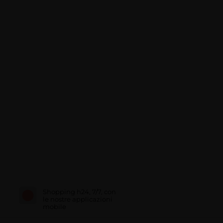
Shopping h24, 7/7, con
le nostre applicazioni
mobile