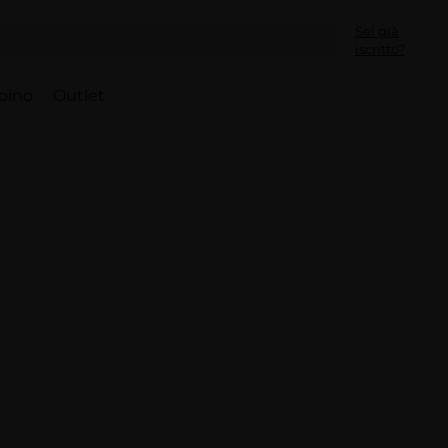
Sei già
iscritto?
bino
Outlet