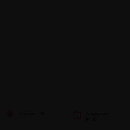
Consegna 72h
Pagamento
sicuro