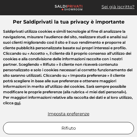
Sei già iscritto?
Per Saldiprivati la tua privacy è importante
Cosa cerchi?
Saldiprivati utilizza cookies e simili tecnologie al fine di analizzare la
navigazione, misurare l'audience del sito, realizzare studi e analisi sui
Tutte le vendite
Moda
Casa
Bellezza
Elettrodomestici
suoi clienti migliorando così il sito e il suo rendimento e proporre al
cliente pubblicità personalizzate basate sui propri interessi e profilo.
Cliccando su
« Accetto »
, il cliente dà il proprio consenso all'utilizzo dei
cookies e alla condivisione delle informazioni raccolte con i nostri
partner. Scegliendo
« Rifiuto »
il cliente non riceverà contenuto
personalizzato e solo i cookies necessari al corretto funzionamento del
sito saranno utilizzati. Cliccando su
« Imposta preferenze »
il cliente
potrà scegliere in base alle sue preferenze e ottenere maggiori
informazioni in merito all'utilizzo dei cookies. Sarà sempre possibile
modificare le proprie preferenze (alla rubrica «I miei dati personali»).
Per maggiori informazioni relative alla raccolta dei dati e al loro utilizzo,
clicca
qui
.
Imposta preferenze
Rifiuto