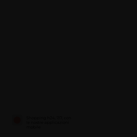
Shopping h24, 7/7, con
le nostre applicazioni
mobile