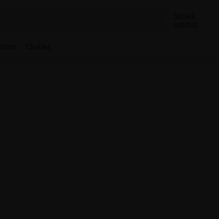
Sei già
iscritto?
bino
Outlet