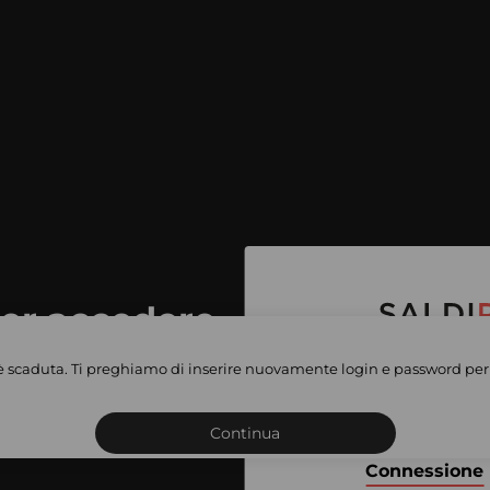
per accedere
e vendite
è scaduta. Ti preghiamo di inserire nuovamente login e password per 
Iscriviti o connettiti al 
vate
sho
Continua
Connessione