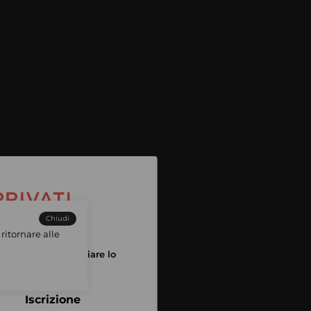
Chiudi
ritornare alle
tuo account per iniziare lo
pping
Iscrizione