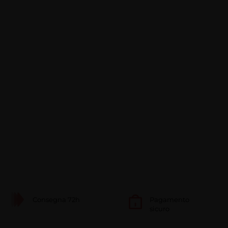
Consegna 72h
Pagamento
sicuro