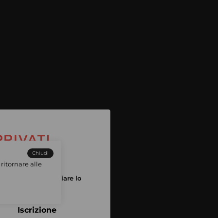
Chiudi
ritornare alle
tuo account per iniziare lo
pping
Iscrizione