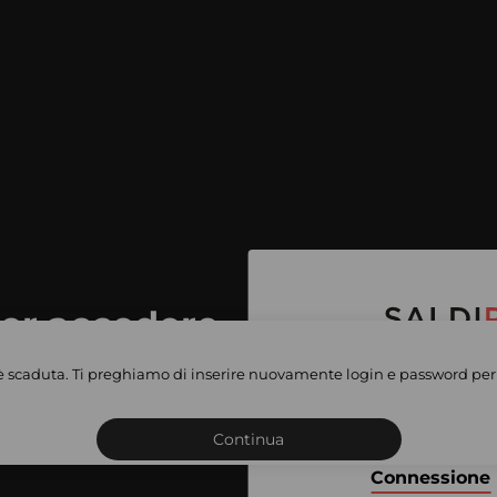
per accedere
e vendite
è scaduta. Ti preghiamo di inserire nuovamente login e password per 
Iscriviti o connettiti al 
vate
sho
Continua
Connessione