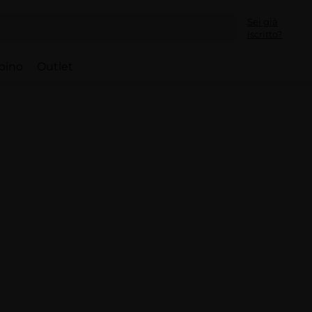
Sei già
iscritto?
bino
Outlet