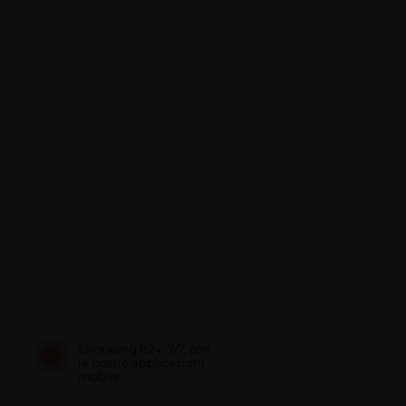
Shopping h24, 7/7, con
le nostre applicazioni
mobile