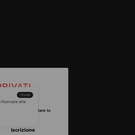
Chiudi
ritornare alle
tuo account per iniziare lo
pping
Iscrizione