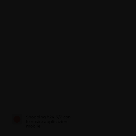
Shopping h24, 7/7, con
le nostre applicazioni
mobile