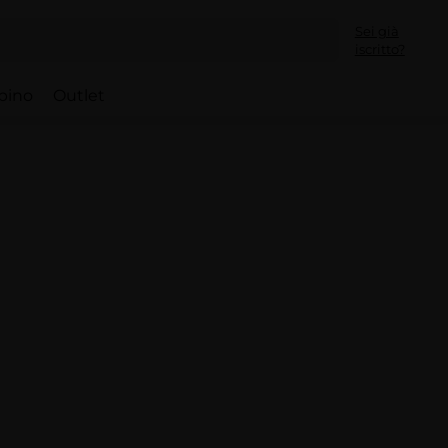
Sei già
iscritto?
bino
Outlet