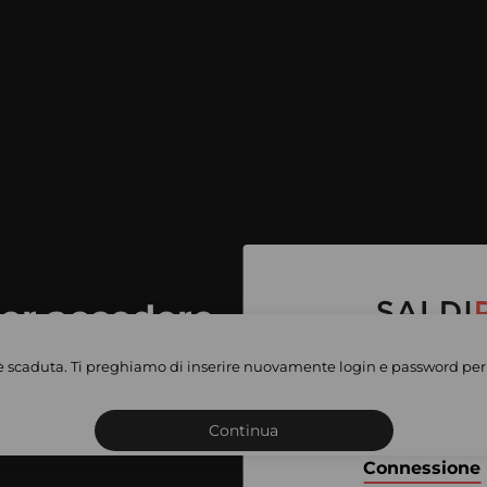
per accedere
e vendite
è scaduta. Ti preghiamo di inserire nuovamente login e password per 
Iscriviti o connettiti al 
vate
sho
Continua
Connessione