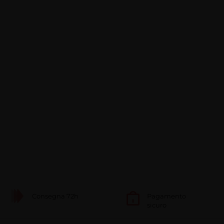
Consegna 72h
Pagamento
sicuro