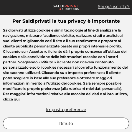
Sei già iscritto?
Per Saldiprivati la tua privacy è importante
Cosa cerchi?
Saldiprivati utilizza cookies e simili tecnologie al fine di analizzare la
navigazione, misurare l'audience del sito, realizzare studi e analisi sui
Tutte le vendite
Moda
Casa
Bellezza
Elettrodomestici
suoi clienti migliorando così il sito e il suo rendimento e proporre al
cliente pubblicità personalizzate basate sui propri interessi e profilo.
Cliccando su
« Accetto »
, il cliente dà il proprio consenso all'utilizzo dei
cookies e alla condivisione delle informazioni raccolte con i nostri
partner. Scegliendo
« Rifiuto »
il cliente non riceverà contenuto
personalizzato e solo i cookies necessari al corretto funzionamento del
sito saranno utilizzati. Cliccando su
« Imposta preferenze »
il cliente
potrà scegliere in base alle sue preferenze e ottenere maggiori
informazioni in merito all'utilizzo dei cookies. Sarà sempre possibile
modificare le proprie preferenze (alla rubrica «I miei dati personali»).
Per maggiori informazioni relative alla raccolta dei dati e al loro utilizzo,
clicca
qui
.
Imposta preferenze
Rifiuto