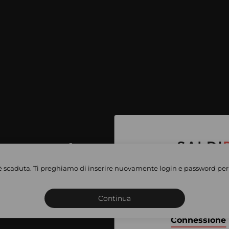
per accedere
e vendite
è scaduta. Ti preghiamo di inserire nuovamente login e password per 
Iscriviti o connettiti al 
vate
sho
Continua
Connessione