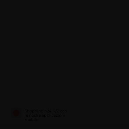
Shopping h24, 7/7, con
le nostre applicazioni
mobile