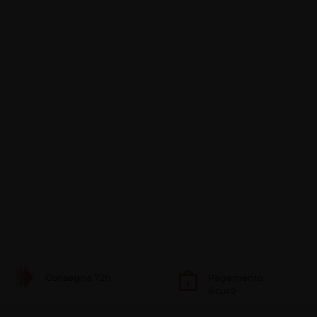
Consegna 72h
Pagamento
sicuro