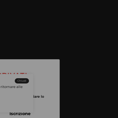
Chiudi
ritornare alle
tuo account per iniziare lo
pping
Iscrizione