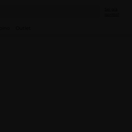
Sei già
iscritto?
bino
Outlet