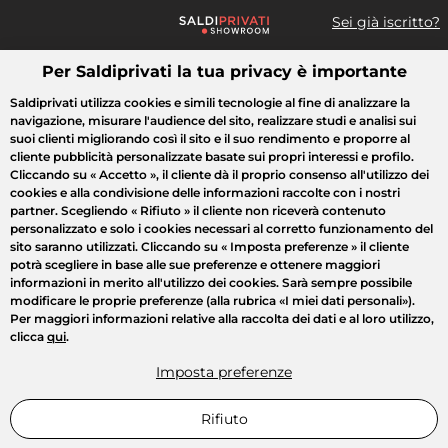
Sei già iscritto?
Per Saldiprivati la tua privacy è importante
Cosa cerchi?
Saldiprivati utilizza cookies e simili tecnologie al fine di analizzare la
navigazione, misurare l'audience del sito, realizzare studi e analisi sui
Tutte le vendite
Moda
Casa
Bellezza
Elettrodomestici
suoi clienti migliorando così il sito e il suo rendimento e proporre al
cliente pubblicità personalizzate basate sui propri interessi e profilo.
Cliccando su
« Accetto »
, il cliente dà il proprio consenso all'utilizzo dei
cookies e alla condivisione delle informazioni raccolte con i nostri
partner. Scegliendo
« Rifiuto »
il cliente non riceverà contenuto
personalizzato e solo i cookies necessari al corretto funzionamento del
sito saranno utilizzati. Cliccando su
« Imposta preferenze »
il cliente
potrà scegliere in base alle sue preferenze e ottenere maggiori
informazioni in merito all'utilizzo dei cookies. Sarà sempre possibile
modificare le proprie preferenze (alla rubrica «I miei dati personali»).
Per maggiori informazioni relative alla raccolta dei dati e al loro utilizzo,
clicca
qui
.
Imposta preferenze
Rifiuto