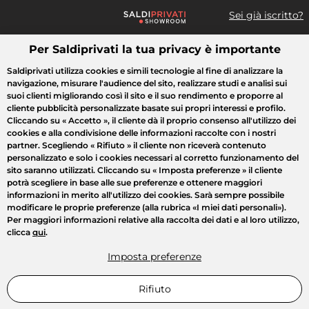
Sei già iscritto?
Per Saldiprivati la tua privacy è importante
Cosa cerchi?
Saldiprivati utilizza cookies e simili tecnologie al fine di analizzare la
navigazione, misurare l'audience del sito, realizzare studi e analisi sui
Tutte le vendite
Moda
Casa
Bellezza
Elettrodomestici
suoi clienti migliorando così il sito e il suo rendimento e proporre al
cliente pubblicità personalizzate basate sui propri interessi e profilo.
Cliccando su
« Accetto »
, il cliente dà il proprio consenso all'utilizzo dei
cookies e alla condivisione delle informazioni raccolte con i nostri
partner. Scegliendo
« Rifiuto »
il cliente non riceverà contenuto
personalizzato e solo i cookies necessari al corretto funzionamento del
sito saranno utilizzati. Cliccando su
« Imposta preferenze »
il cliente
potrà scegliere in base alle sue preferenze e ottenere maggiori
informazioni in merito all'utilizzo dei cookies. Sarà sempre possibile
modificare le proprie preferenze (alla rubrica «I miei dati personali»).
Per maggiori informazioni relative alla raccolta dei dati e al loro utilizzo,
clicca
qui
.
Imposta preferenze
Rifiuto