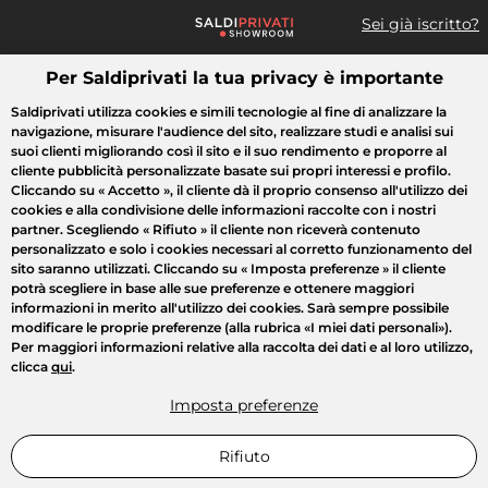
Sei già iscritto?
Per Saldiprivati la tua privacy è importante
Cosa cerchi?
Saldiprivati utilizza cookies e simili tecnologie al fine di analizzare la
navigazione, misurare l'audience del sito, realizzare studi e analisi sui
Tutte le vendite
Moda
Casa
Bellezza
Elettrodomestici
suoi clienti migliorando così il sito e il suo rendimento e proporre al
cliente pubblicità personalizzate basate sui propri interessi e profilo.
Cliccando su
« Accetto »
, il cliente dà il proprio consenso all'utilizzo dei
cookies e alla condivisione delle informazioni raccolte con i nostri
partner. Scegliendo
« Rifiuto »
il cliente non riceverà contenuto
personalizzato e solo i cookies necessari al corretto funzionamento del
sito saranno utilizzati. Cliccando su
« Imposta preferenze »
il cliente
potrà scegliere in base alle sue preferenze e ottenere maggiori
informazioni in merito all'utilizzo dei cookies. Sarà sempre possibile
modificare le proprie preferenze (alla rubrica «I miei dati personali»).
Per maggiori informazioni relative alla raccolta dei dati e al loro utilizzo,
clicca
qui
.
Imposta preferenze
Rifiuto