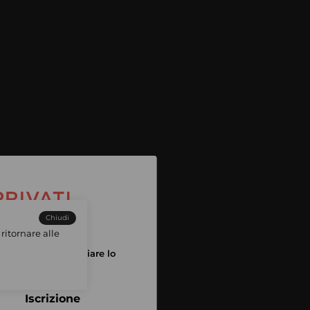
Chiudi
ritornare alle
tuo account per iniziare lo
pping
Iscrizione