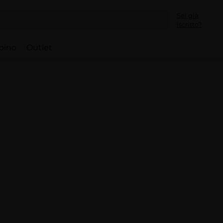
Sei già
iscritto?
bino
Outlet