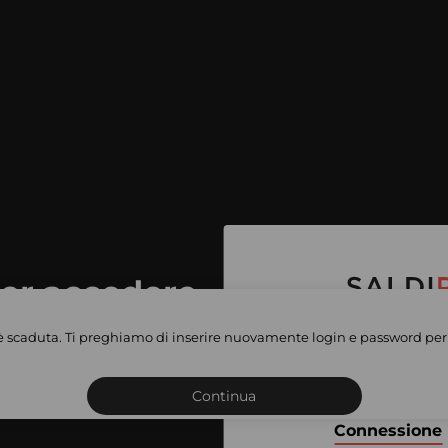
per accedere
e vendite
è scaduta. Ti preghiamo di inserire nuovamente login e password per 
Iscriviti o connettiti al 
vate
sho
Continua
Connessione