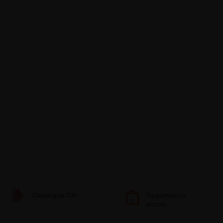
Consegna 72h
Pagamento
sicuro