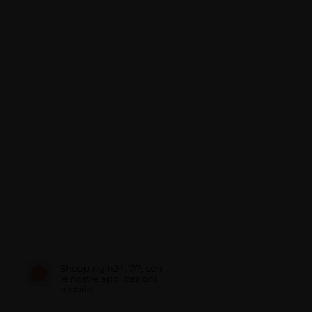
Shopping h24, 7/7, con
le nostre applicazioni
mobile