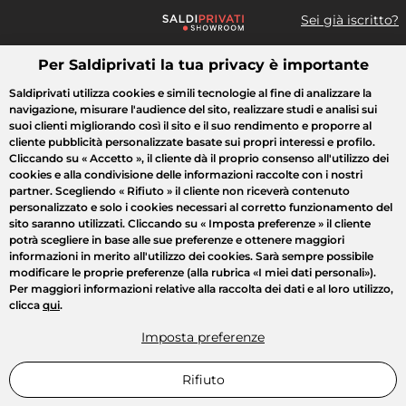
Sei già iscritto?
Per Saldiprivati la tua privacy è importante
Cosa cerchi?
Saldiprivati utilizza cookies e simili tecnologie al fine di analizzare la
navigazione, misurare l'audience del sito, realizzare studi e analisi sui
Tutte le vendite
Moda
Casa
Bellezza
Elettrodomestici
suoi clienti migliorando così il sito e il suo rendimento e proporre al
cliente pubblicità personalizzate basate sui propri interessi e profilo.
Cliccando su
« Accetto »
, il cliente dà il proprio consenso all'utilizzo dei
cookies e alla condivisione delle informazioni raccolte con i nostri
partner. Scegliendo
« Rifiuto »
il cliente non riceverà contenuto
personalizzato e solo i cookies necessari al corretto funzionamento del
sito saranno utilizzati. Cliccando su
« Imposta preferenze »
il cliente
potrà scegliere in base alle sue preferenze e ottenere maggiori
informazioni in merito all'utilizzo dei cookies. Sarà sempre possibile
modificare le proprie preferenze (alla rubrica «I miei dati personali»).
Per maggiori informazioni relative alla raccolta dei dati e al loro utilizzo,
clicca
qui
.
Imposta preferenze
Rifiuto