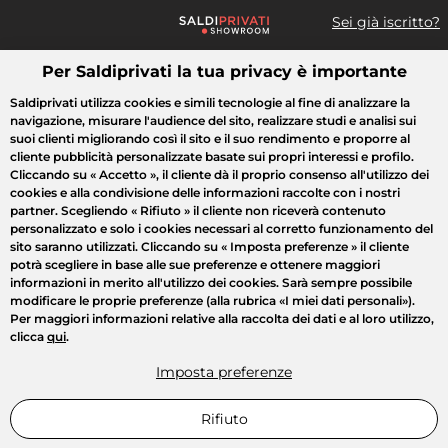
Sei già iscritto?
Per Saldiprivati la tua privacy è importante
Cosa cerchi?
Saldiprivati utilizza cookies e simili tecnologie al fine di analizzare la
navigazione, misurare l'audience del sito, realizzare studi e analisi sui
Tutte le vendite
Moda
Casa
Bellezza
Elettrodomestici
suoi clienti migliorando così il sito e il suo rendimento e proporre al
cliente pubblicità personalizzate basate sui propri interessi e profilo.
Cliccando su
« Accetto »
, il cliente dà il proprio consenso all'utilizzo dei
cookies e alla condivisione delle informazioni raccolte con i nostri
partner. Scegliendo
« Rifiuto »
il cliente non riceverà contenuto
personalizzato e solo i cookies necessari al corretto funzionamento del
sito saranno utilizzati. Cliccando su
« Imposta preferenze »
il cliente
potrà scegliere in base alle sue preferenze e ottenere maggiori
informazioni in merito all'utilizzo dei cookies. Sarà sempre possibile
modificare le proprie preferenze (alla rubrica «I miei dati personali»).
Per maggiori informazioni relative alla raccolta dei dati e al loro utilizzo,
clicca
qui
.
Imposta preferenze
Rifiuto