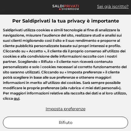
Sei già iscritto?
Per Saldiprivati la tua privacy è importante
Cosa cerchi?
Saldiprivati utilizza cookies e simili tecnologie al fine di analizzare la
navigazione, misurare l'audience del sito, realizzare studi e analisi sui
Tutte le vendite
Moda
Casa
Bellezza
Elettrodomestici
suoi clienti migliorando così il sito e il suo rendimento e proporre al
cliente pubblicità personalizzate basate sui propri interessi e profilo.
Cliccando su
« Accetto »
, il cliente dà il proprio consenso all'utilizzo dei
cookies e alla condivisione delle informazioni raccolte con i nostri
partner. Scegliendo
« Rifiuto »
il cliente non riceverà contenuto
personalizzato e solo i cookies necessari al corretto funzionamento del
sito saranno utilizzati. Cliccando su
« Imposta preferenze »
il cliente
potrà scegliere in base alle sue preferenze e ottenere maggiori
informazioni in merito all'utilizzo dei cookies. Sarà sempre possibile
modificare le proprie preferenze (alla rubrica «I miei dati personali»).
Per maggiori informazioni relative alla raccolta dei dati e al loro utilizzo,
clicca
qui
.
Imposta preferenze
Rifiuto