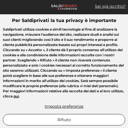
Sei già iscritto?
Per Saldiprivati la tua privacy è importante
Cosa cerchi?
Saldiprivati utilizza cookies e simili tecnologie al fine di analizzare la
navigazione, misurare l'audience del sito, realizzare studi e analisi sui
Tutte le vendite
Moda
Casa
Bellezza
Elettrodomestici
suoi clienti migliorando così il sito e il suo rendimento e proporre al
cliente pubblicità personalizzate basate sui propri interessi e profilo.
Cliccando su
« Accetto »
, il cliente dà il proprio consenso all'utilizzo dei
cookies e alla condivisione delle informazioni raccolte con i nostri
partner. Scegliendo
« Rifiuto »
il cliente non riceverà contenuto
personalizzato e solo i cookies necessari al corretto funzionamento del
sito saranno utilizzati. Cliccando su
« Imposta preferenze »
il cliente
potrà scegliere in base alle sue preferenze e ottenere maggiori
informazioni in merito all'utilizzo dei cookies. Sarà sempre possibile
modificare le proprie preferenze (alla rubrica «I miei dati personali»).
Per maggiori informazioni relative alla raccolta dei dati e al loro utilizzo,
clicca
qui
.
Imposta preferenze
Rifiuto