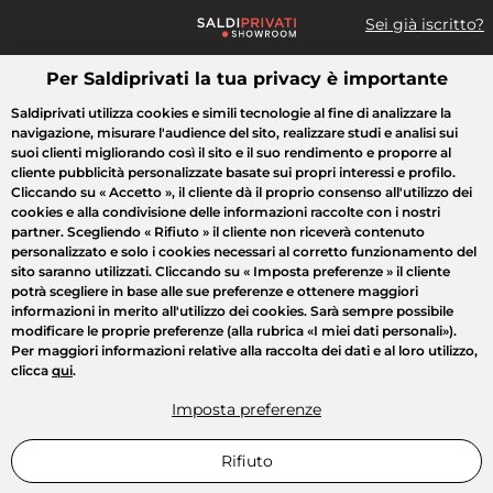
Sei già iscritto?
Per Saldiprivati la tua privacy è importante
Cosa cerchi?
Saldiprivati utilizza cookies e simili tecnologie al fine di analizzare la
navigazione, misurare l'audience del sito, realizzare studi e analisi sui
Tutte le vendite
Moda
Casa
Bellezza
Elettrodomestici
suoi clienti migliorando così il sito e il suo rendimento e proporre al
cliente pubblicità personalizzate basate sui propri interessi e profilo.
Cliccando su
« Accetto »
, il cliente dà il proprio consenso all'utilizzo dei
cookies e alla condivisione delle informazioni raccolte con i nostri
partner. Scegliendo
« Rifiuto »
il cliente non riceverà contenuto
personalizzato e solo i cookies necessari al corretto funzionamento del
sito saranno utilizzati. Cliccando su
« Imposta preferenze »
il cliente
potrà scegliere in base alle sue preferenze e ottenere maggiori
informazioni in merito all'utilizzo dei cookies. Sarà sempre possibile
modificare le proprie preferenze (alla rubrica «I miei dati personali»).
Per maggiori informazioni relative alla raccolta dei dati e al loro utilizzo,
clicca
qui
.
Imposta preferenze
Rifiuto