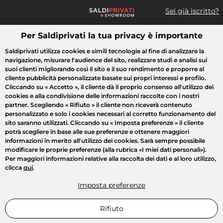
Sei già iscritto?
Per Saldiprivati la tua privacy è importante
Cosa cerchi?
Saldiprivati utilizza cookies e simili tecnologie al fine di analizzare la
navigazione, misurare l'audience del sito, realizzare studi e analisi sui
Tutte le vendite
Moda
Casa
Bellezza
Elettrodomestici
suoi clienti migliorando così il sito e il suo rendimento e proporre al
cliente pubblicità personalizzate basate sui propri interessi e profilo.
Cliccando su
« Accetto »
, il cliente dà il proprio consenso all'utilizzo dei
cookies e alla condivisione delle informazioni raccolte con i nostri
partner. Scegliendo
« Rifiuto »
il cliente non riceverà contenuto
personalizzato e solo i cookies necessari al corretto funzionamento del
sito saranno utilizzati. Cliccando su
« Imposta preferenze »
il cliente
potrà scegliere in base alle sue preferenze e ottenere maggiori
informazioni in merito all'utilizzo dei cookies. Sarà sempre possibile
modificare le proprie preferenze (alla rubrica «I miei dati personali»).
Per maggiori informazioni relative alla raccolta dei dati e al loro utilizzo,
clicca
qui
.
Imposta preferenze
Rifiuto