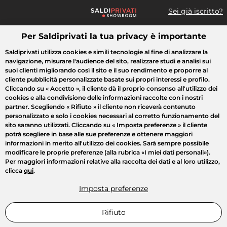
Sei già iscritto?
Per Saldiprivati la tua privacy è importante
Cosa cerchi?
Saldiprivati utilizza cookies e simili tecnologie al fine di analizzare la
navigazione, misurare l'audience del sito, realizzare studi e analisi sui
Tutte le vendite
Moda
Casa
Bellezza
Elettrodomestici
suoi clienti migliorando così il sito e il suo rendimento e proporre al
cliente pubblicità personalizzate basate sui propri interessi e profilo.
Cliccando su
« Accetto »
, il cliente dà il proprio consenso all'utilizzo dei
cookies e alla condivisione delle informazioni raccolte con i nostri
partner. Scegliendo
« Rifiuto »
il cliente non riceverà contenuto
personalizzato e solo i cookies necessari al corretto funzionamento del
sito saranno utilizzati. Cliccando su
« Imposta preferenze »
il cliente
potrà scegliere in base alle sue preferenze e ottenere maggiori
informazioni in merito all'utilizzo dei cookies. Sarà sempre possibile
modificare le proprie preferenze (alla rubrica «I miei dati personali»).
Per maggiori informazioni relative alla raccolta dei dati e al loro utilizzo,
clicca
qui
.
Imposta preferenze
Rifiuto