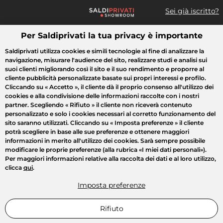
Sei già iscritto?
Per Saldiprivati la tua privacy è importante
Cosa cerchi?
Saldiprivati utilizza cookies e simili tecnologie al fine di analizzare la
navigazione, misurare l'audience del sito, realizzare studi e analisi sui
Tutte le vendite
Moda
Casa
Bellezza
Elettrodomestici
suoi clienti migliorando così il sito e il suo rendimento e proporre al
cliente pubblicità personalizzate basate sui propri interessi e profilo.
Cliccando su
« Accetto »
, il cliente dà il proprio consenso all'utilizzo dei
cookies e alla condivisione delle informazioni raccolte con i nostri
partner. Scegliendo
« Rifiuto »
il cliente non riceverà contenuto
personalizzato e solo i cookies necessari al corretto funzionamento del
sito saranno utilizzati. Cliccando su
« Imposta preferenze »
il cliente
potrà scegliere in base alle sue preferenze e ottenere maggiori
informazioni in merito all'utilizzo dei cookies. Sarà sempre possibile
modificare le proprie preferenze (alla rubrica «I miei dati personali»).
Per maggiori informazioni relative alla raccolta dei dati e al loro utilizzo,
clicca
qui
.
Imposta preferenze
Rifiuto