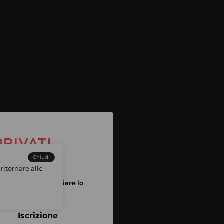
Chiudi
ritornare alle
tuo account per iniziare lo
pping
Iscrizione