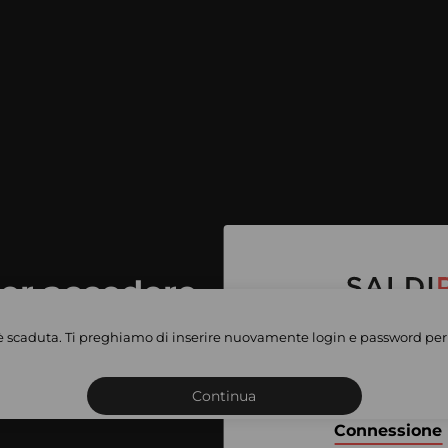
per accedere
e vendite
è scaduta. Ti preghiamo di inserire nuovamente login e password per 
Iscriviti o connettiti al 
vate
sho
Continua
Connessione