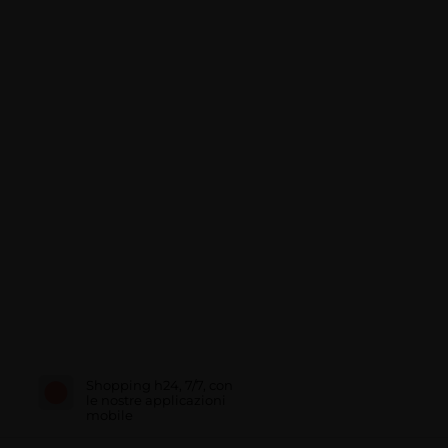
Shopping h24, 7/7, con
le nostre applicazioni
mobile