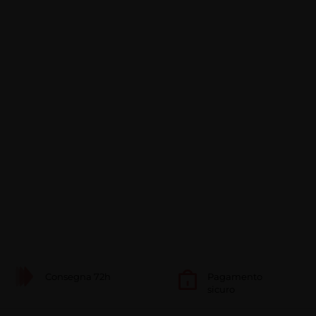
Consegna 72h
Pagamento
sicuro