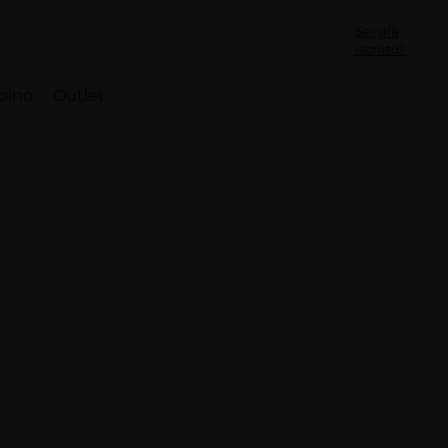
Sei già
iscritto?
bino
Outlet