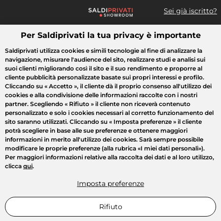
Sei già iscritto?
Per Saldiprivati la tua privacy è importante
Cosa cerchi?
Saldiprivati utilizza cookies e simili tecnologie al fine di analizzare la
navigazione, misurare l'audience del sito, realizzare studi e analisi sui
Tutte le vendite
Moda
Casa
Bellezza
Elettrodomestici
suoi clienti migliorando così il sito e il suo rendimento e proporre al
cliente pubblicità personalizzate basate sui propri interessi e profilo.
Cliccando su
« Accetto »
, il cliente dà il proprio consenso all'utilizzo dei
cookies e alla condivisione delle informazioni raccolte con i nostri
partner. Scegliendo
« Rifiuto »
il cliente non riceverà contenuto
personalizzato e solo i cookies necessari al corretto funzionamento del
sito saranno utilizzati. Cliccando su
« Imposta preferenze »
il cliente
potrà scegliere in base alle sue preferenze e ottenere maggiori
informazioni in merito all'utilizzo dei cookies. Sarà sempre possibile
modificare le proprie preferenze (alla rubrica «I miei dati personali»).
Per maggiori informazioni relative alla raccolta dei dati e al loro utilizzo,
clicca
qui
.
Imposta preferenze
Rifiuto