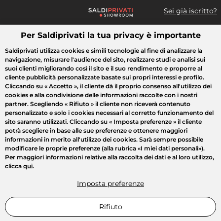
Sei già iscritto?
Per Saldiprivati la tua privacy è importante
Cosa cerchi?
Saldiprivati utilizza cookies e simili tecnologie al fine di analizzare la
navigazione, misurare l'audience del sito, realizzare studi e analisi sui
Tutte le vendite
Moda
Casa
Bellezza
Elettrodomestici
suoi clienti migliorando così il sito e il suo rendimento e proporre al
cliente pubblicità personalizzate basate sui propri interessi e profilo.
Cliccando su
« Accetto »
, il cliente dà il proprio consenso all'utilizzo dei
cookies e alla condivisione delle informazioni raccolte con i nostri
partner. Scegliendo
« Rifiuto »
il cliente non riceverà contenuto
personalizzato e solo i cookies necessari al corretto funzionamento del
sito saranno utilizzati. Cliccando su
« Imposta preferenze »
il cliente
potrà scegliere in base alle sue preferenze e ottenere maggiori
informazioni in merito all'utilizzo dei cookies. Sarà sempre possibile
modificare le proprie preferenze (alla rubrica «I miei dati personali»).
Per maggiori informazioni relative alla raccolta dei dati e al loro utilizzo,
clicca
qui
.
Imposta preferenze
Rifiuto