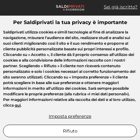
Sei già iscritto?
Per Saldiprivati la tua privacy è importante
Cosa cerchi?
Saldiprivati utilizza cookies e simili tecnologie al fine di analizzare la
navigazione, misurare l'audience del sito, realizzare studi e analisi sui
Tutte le vendite
Moda
Casa
Bellezza
Elettrodomestici
suoi clienti migliorando così il sito e il suo rendimento e proporre al
cliente pubblicità personalizzate basate sui propri interessi e profilo.
Cliccando su
« Accetto »
, il cliente dà il proprio consenso all'utilizzo dei
cookies e alla condivisione delle informazioni raccolte con i nostri
partner. Scegliendo
« Rifiuto »
il cliente non riceverà contenuto
personalizzato e solo i cookies necessari al corretto funzionamento del
sito saranno utilizzati. Cliccando su
« Imposta preferenze »
il cliente
potrà scegliere in base alle sue preferenze e ottenere maggiori
informazioni in merito all'utilizzo dei cookies. Sarà sempre possibile
modificare le proprie preferenze (alla rubrica «I miei dati personali»).
Per maggiori informazioni relative alla raccolta dei dati e al loro utilizzo,
clicca
qui
.
Imposta preferenze
Rifiuto