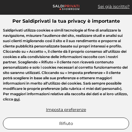
Sei già iscritto?
Per Saldiprivati la tua privacy è importante
Cosa cerchi?
Saldiprivati utilizza cookies e simili tecnologie al fine di analizzare la
navigazione, misurare l'audience del sito, realizzare studi e analisi sui
Tutte le vendite
Moda
Casa
Bellezza
Elettrodomestici
suoi clienti migliorando così il sito e il suo rendimento e proporre al
cliente pubblicità personalizzate basate sui propri interessi e profilo.
Cliccando su
« Accetto »
, il cliente dà il proprio consenso all'utilizzo dei
cookies e alla condivisione delle informazioni raccolte con i nostri
partner. Scegliendo
« Rifiuto »
il cliente non riceverà contenuto
personalizzato e solo i cookies necessari al corretto funzionamento del
sito saranno utilizzati. Cliccando su
« Imposta preferenze »
il cliente
potrà scegliere in base alle sue preferenze e ottenere maggiori
informazioni in merito all'utilizzo dei cookies. Sarà sempre possibile
modificare le proprie preferenze (alla rubrica «I miei dati personali»).
Per maggiori informazioni relative alla raccolta dei dati e al loro utilizzo,
clicca
qui
.
Imposta preferenze
Rifiuto