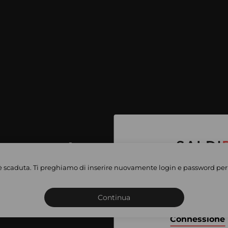
per accedere
e vendite
è scaduta. Ti preghiamo di inserire nuovamente login e password per 
Iscriviti o connettiti al 
vate
sho
Continua
Connessione