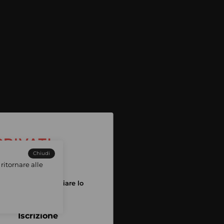
Chiudi
ritornare alle
tuo account per iniziare lo
pping
Iscrizione