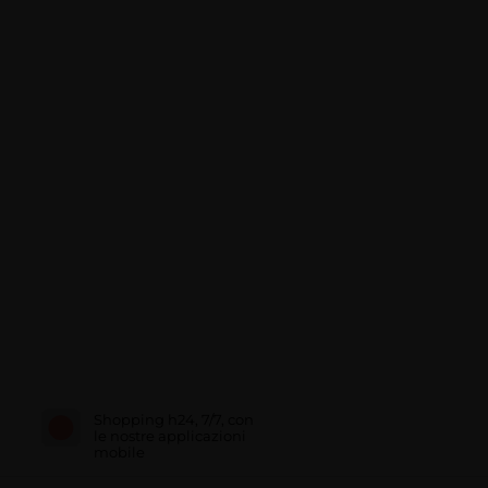
Shopping h24, 7/7, con
le nostre applicazioni
mobile