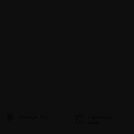
Consegna 72h
Pagamento
sicuro