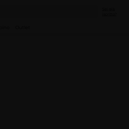
Sei già
iscritto?
bino
Outlet