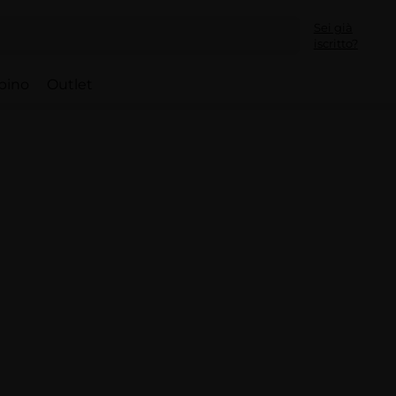
Sei già
iscritto?
bino
Outlet