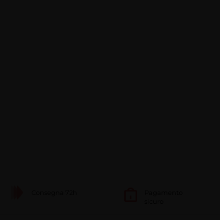
Consegna 72h
Pagamento
sicuro