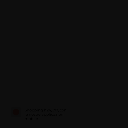
Shopping h24, 7/7, con
le nostre applicazioni
mobile