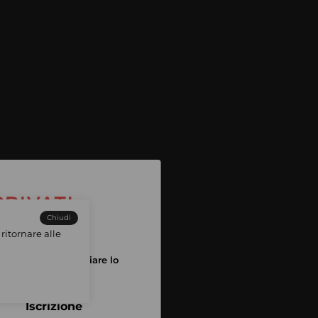
Chiudi
ritornare alle
tuo account per iniziare lo
pping
Iscrizione