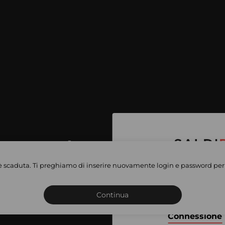
per accedere
e vendite
è scaduta. Ti preghiamo di inserire nuovamente login e password per 
Iscriviti o connettiti al 
vate
sho
Continua
Connessione