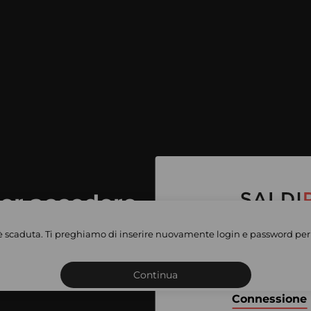
per accedere
e vendite
è scaduta. Ti preghiamo di inserire nuovamente login e password per 
Iscriviti o connettiti al 
vate
sho
Continua
Connessione