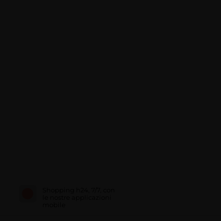
Shopping h24, 7/7, con
le nostre applicazioni
mobile