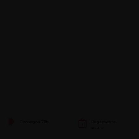
Consegna 72h
Pagamento
sicuro