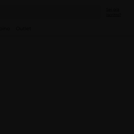
Sei già
iscritto?
bino
Outlet