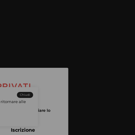
Chiudi
ritornare alle
tuo account per iniziare lo
pping
Iscrizione