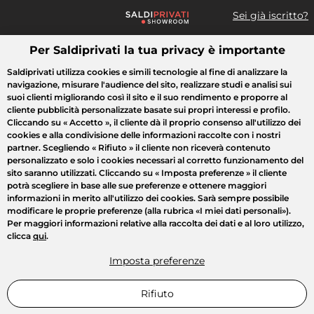
Sei già iscritto?
Per Saldiprivati la tua privacy è importante
Cosa cerchi?
Saldiprivati utilizza cookies e simili tecnologie al fine di analizzare la
navigazione, misurare l'audience del sito, realizzare studi e analisi sui
Tutte le vendite
Moda
Casa
Bellezza
Elettrodomestici
suoi clienti migliorando così il sito e il suo rendimento e proporre al
cliente pubblicità personalizzate basate sui propri interessi e profilo.
Cliccando su
« Accetto »
, il cliente dà il proprio consenso all'utilizzo dei
cookies e alla condivisione delle informazioni raccolte con i nostri
partner. Scegliendo
« Rifiuto »
il cliente non riceverà contenuto
personalizzato e solo i cookies necessari al corretto funzionamento del
sito saranno utilizzati. Cliccando su
« Imposta preferenze »
il cliente
potrà scegliere in base alle sue preferenze e ottenere maggiori
informazioni in merito all'utilizzo dei cookies. Sarà sempre possibile
modificare le proprie preferenze (alla rubrica «I miei dati personali»).
Per maggiori informazioni relative alla raccolta dei dati e al loro utilizzo,
clicca
qui
.
Imposta preferenze
Rifiuto