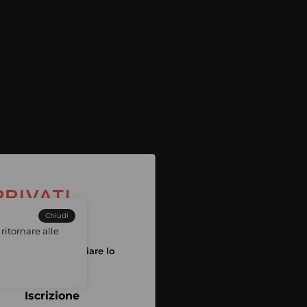
Chiudi
ritornare alle
tuo account per iniziare lo
pping
Iscrizione