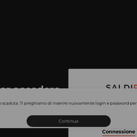
per accedere
e vendite
è scaduta. Ti preghiamo di inserire nuovamente login e password per 
Iscriviti o connettiti al 
vate
sho
Continua
Connessione