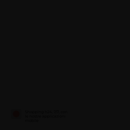
Shopping h24, 7/7, con
le nostre applicazioni
mobile