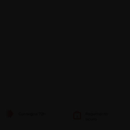
Consegna 72h
Pagamento
sicuro