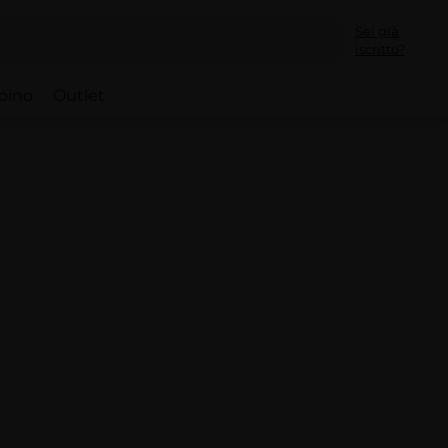
Sei già
iscritto?
bino
Outlet