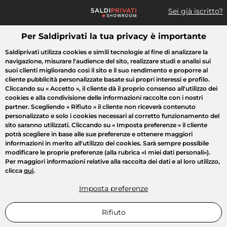
Sei già iscritto?
Per Saldiprivati la tua privacy è importante
Cosa cerchi?
Saldiprivati utilizza cookies e simili tecnologie al fine di analizzare la
navigazione, misurare l'audience del sito, realizzare studi e analisi sui
Tutte le vendite
Moda
Casa
Bellezza
Elettrodomestici
suoi clienti migliorando così il sito e il suo rendimento e proporre al
cliente pubblicità personalizzate basate sui propri interessi e profilo.
Cliccando su
« Accetto »
, il cliente dà il proprio consenso all'utilizzo dei
cookies e alla condivisione delle informazioni raccolte con i nostri
partner. Scegliendo
« Rifiuto »
il cliente non riceverà contenuto
personalizzato e solo i cookies necessari al corretto funzionamento del
sito saranno utilizzati. Cliccando su
« Imposta preferenze »
il cliente
potrà scegliere in base alle sue preferenze e ottenere maggiori
informazioni in merito all'utilizzo dei cookies. Sarà sempre possibile
modificare le proprie preferenze (alla rubrica «I miei dati personali»).
Per maggiori informazioni relative alla raccolta dei dati e al loro utilizzo,
clicca
qui
.
Imposta preferenze
Rifiuto